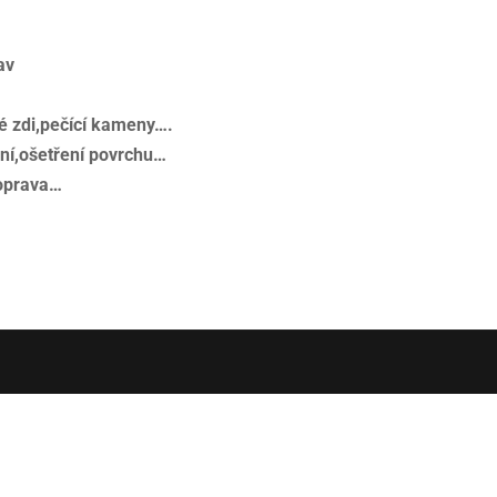
av
é zdi,pečící kameny….
ní,ošetření povrchu…
oprava…