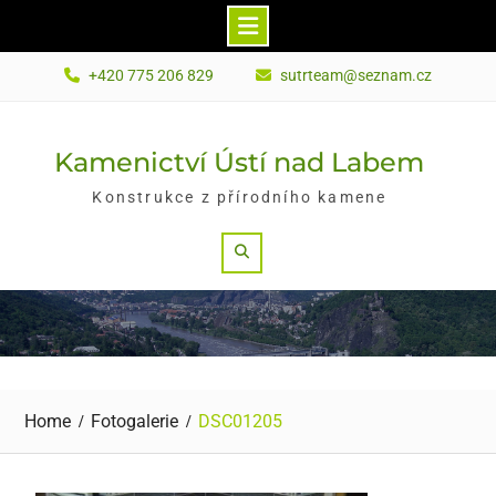
Skip
+420 775 206 829
sutrteam@seznam.cz
to
content
Kamenictví Ústí nad Labem
Konstrukce z přírodního kamene
Search
Home
Fotogalerie
DSC01205