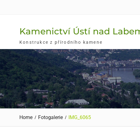
Skip
to
content
Kamenictví Ústí nad Labe
Konstrukce z přírodního kamene
Home
Fotogalerie
IMG_6065