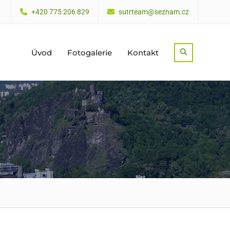
+420 775 206 829
sutrteam@seznam.cz
Úvod
Fotogalerie
Kontakt
Search