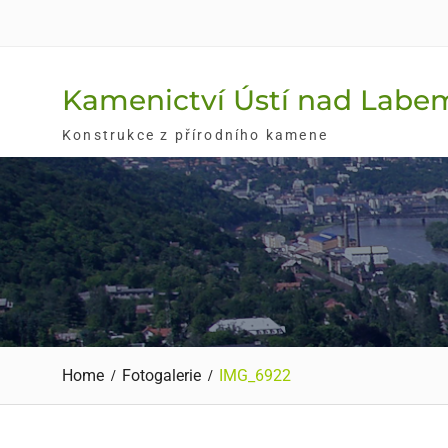
Skip
to
content
Kamenictví Ústí nad Labe
Konstrukce z přírodního kamene
Home
Fotogalerie
IMG_6922