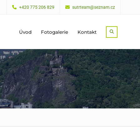
+420 775 206 829
sutrteam@seznam.cz
Úvod
Fotogalerie
Kontakt
Search