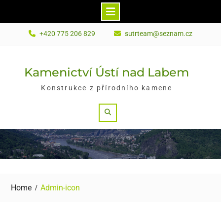
Skip
+420 775 206 829
sutrteam@seznam.cz
to
content
Kamenictví Ústí nad Labem
Konstrukce z přírodního kamene
Search
Home
Admin-icon